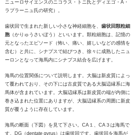
ニューロサイエンスのニコラス・トニ氏とディエゴ・A・
ラプラーニュ氏の研究）。
歯状回で生まれた新しい小さな神経細胞を、
歯状回顆粒細
胞
（かりゅうさいぼう）といいます。顆粒細胞は、記憶の
元となったエピソード（怖い、痛い、嬉しいなどの感情を
含む）と共に、シナプスで結びつき、徐々に成熟したニュ
ーロンとなって海馬内にシナプス結合を広げます。
海馬の位置関係について説明します。大脳は新皮質によっ
て覆われており、その下には古皮質である大脳辺縁系に海
馬体が含まれています。大脳辺縁系は新皮質の端が内側に
巻き込まれた位置にありますが、大脳辺縁系の周囲に新皮
質が覆うように存在しています。
海馬の断面（下図）を見て下さい。CA１、CA３は海馬で
す。DG（dentate gyrus）は歯状回です。歯状回を海馬が