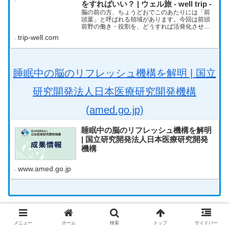
をすればいい？ | ウェル旅 - well trip -
脳の前の方、ちょうどおでこのあたりには「前
頭葉」と呼ばれる領域があります。今回は前頭
前野の働き・役割を、どうすれば活発化させる
ことができるのか、前頭前野を活発化させるこ
trip-well.com
とによるメリットと合わせ解説します。 前頭葉
を活性化することのメリットっ...
睡眠中の脳のリフレッシュ機構を解明 | 国立
研究開発法人日本医療研究開発機構
(amed.go.jp)
睡眠中の脳のリフレッシュ機構を解明
| 国立研究開発法人日本医療研究開発
機構
www.amed.go.jp
メニュー
ホーム
検索
トップ
サイドバー