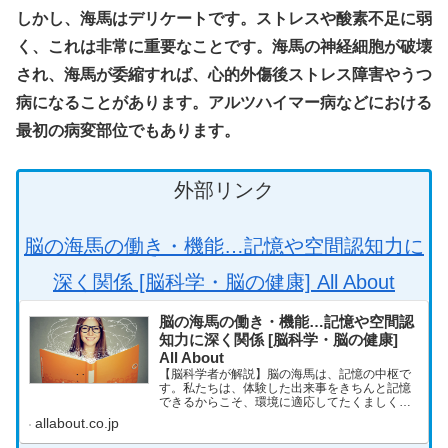
しかし、海馬はデリケートです。ストレスや酸素不足に弱
く、これは非常に重要なことです。海馬の神経細胞が破壊
され、海馬が委縮すれば、心的外傷後ストレス障害やうつ
病になることがあります。アルツハイマー病などにおける
最初の病変部位でもあります。
外部リンク
脳の海馬の働き・機能…記憶や空間認知力に
深く関係 [脳科学・脳の健康] All About
脳の海馬の働き・機能…記憶や空間認
知力に深く関係 [脳科学・脳の健康]
All About
【脳科学者が解説】脳の海馬は、記憶の中枢で
す。私たちは、体験した出来事をきちんと記憶
できるからこそ、環境に適応してたくましく生
き延びていけるのです。脳の海馬のつくりと働
allabout.co.jp
きについて、わかりやすく解説します。