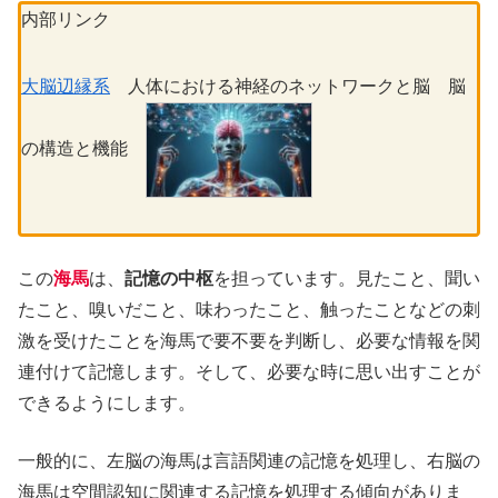
内部リンク
大脳辺縁系
人体における神経のネットワークと脳 脳
の構造と機能
この
海馬
は、
記憶の中枢
を担っています。見たこと、聞い
たこと、嗅いだこと、味わったこと、触ったことなどの刺
激を受けたことを海馬で要不要を判断し、必要な情報を関
連付けて記憶します。そして、必要な時に思い出すことが
できるようにします。
一般的に、左脳の海馬は言語関連の記憶を処理し、右脳の
海馬は空間認知に関連する記憶を処理する傾向がありま