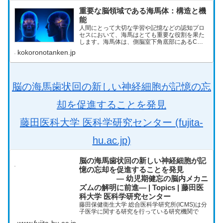
重要な脳領域である海馬体：構造と機
能
人間にとって大切な学習や記憶などの認知プロ
セスにおいて、海馬はとても重要な役割を果た
します。海馬体は、側脳室下角底部にあるC字
型の突出した大脳辺縁系の一部です。海馬自体
kokoronotanken.jp
は、CA1、CA2、CA3の各部位から構成されて
います。海馬体は海馬なの...
脳の海馬歯状回の新しい神経細胞が記憶の忘
却を促進することを発見
藤田医科大学 医科学研究センター (fujita-
hu.ac.jp)
脳の海馬歯状回の新しい神経細胞が記
憶の忘却を促進することを発見
— 幼児期健忘の脳内メカニ
ズムの解明に前進— | Topics | 藤田医
科大学 医科学研究センター
藤田保健衛生大学 総合医科学研究所(ICMS)は分
子医学に関する研究を行っている研究機関で
す。