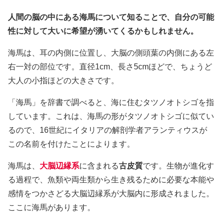
人間の脳の中にある海馬について知ることで、自分の可能
性に対して大いに希望が湧いてくるかもしれません。
海馬は、耳の内側に位置し、大脳の側頭葉の内側にある左
右一対の部位です。直径1cm、長さ5cmほどで、ちょうど
大人の小指ほどの大きさです。
「海馬」を辞書で調べると、海に住むタツノオトシゴを指
しています。これは、海馬の形がタツノオトシゴに似てい
るので、16世紀にイタリアの解剖学者アランティウスが
この名前を付けたことによります。
海馬は、
大脳辺縁系
に含まれる
古皮質
です。生物が進化す
る過程で、魚類や両生類から生き残るために必要な本能や
感情をつかさどる大脳辺縁系が大脳内に形成されました。
ここに海馬があります。