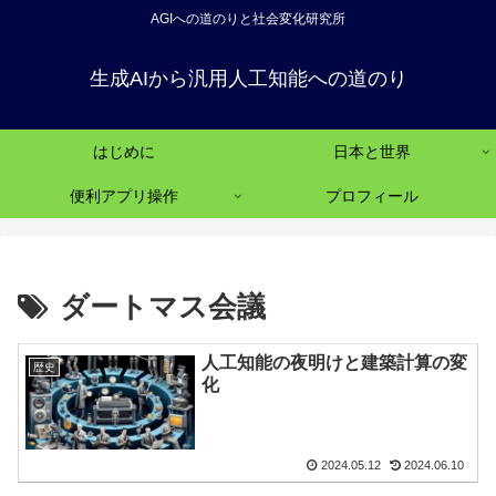
AGIへの道のりと社会変化研究所
生成AIから汎用人工知能への道のり
はじめに
日本と世界
便利アプリ操作
プロフィール
ダートマス会議
人工知能の夜明けと建築計算の変
歴史
化
2024.05.12
2024.06.10