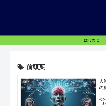
はじめに
前頭葉
人
脳科学
の
ここ
のか
くわ