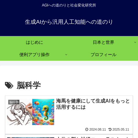
AGIへの道のりと社会変化研究所
生成AIから汎用人工知能への道のり
はじめに
日本と世界
便利アプリ操作
プロフィール
脳科学
海馬を健康にして生成AIをもっと
脳科学
活用するには
2024.08.11
2025.05.11