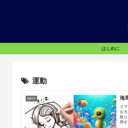
はじめに
運動
海
脳科学
スマ
を大
取り
用す